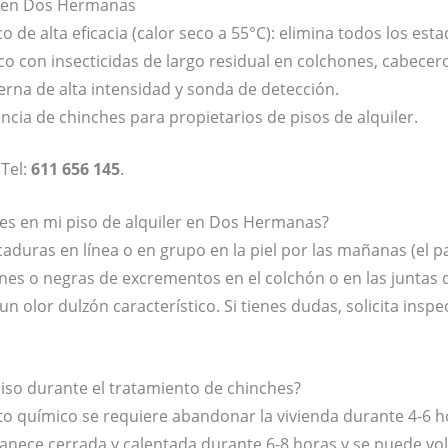
s en Dos Hermanas
 de alta eficacia (calor seco a 55°C): elimina todos los esta
o con insecticidas de largo residual en colchones, cabecero
erna de alta intensidad y sonda de detección.
ncia de chinches para propietarios de pisos de alquiler.
 Tel:
611 656 145
.
es en mi piso de alquiler en Dos Hermanas?
caduras en línea o en grupo en la piel por las mañanas (el
es o negras de excrementos en el colchón o en las juntas 
n olor dulzón característico. Si tienes dudas, solicita inspe
so durante el tratamiento de chinches?
to químico se requiere abandonar la vivienda durante 4-6 h
manece cerrada y calentada durante 6-8 horas y se puede vo