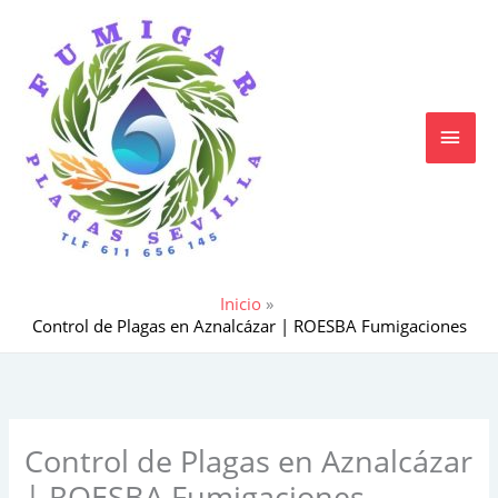
Ir
MEN
al
contenido
PRIN
Inicio
Control de Plagas en Aznalcázar | ROESBA Fumigaciones
Control de Plagas en Aznalcázar
| ROESBA Fumigaciones