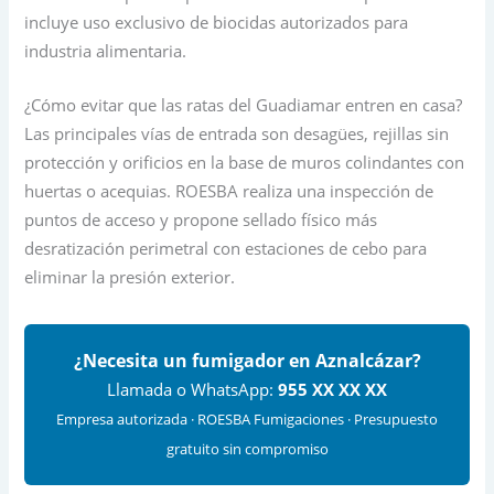
incluye uso exclusivo de biocidas autorizados para
industria alimentaria.
¿Cómo evitar que las ratas del Guadiamar entren en casa?
Las principales vías de entrada son desagües, rejillas sin
protección y orificios en la base de muros colindantes con
huertas o acequias. ROESBA realiza una inspección de
puntos de acceso y propone sellado físico más
desratización perimetral con estaciones de cebo para
eliminar la presión exterior.
¿Necesita un fumigador en Aznalcázar?
Llamada o WhatsApp:
955 XX XX XX
Empresa autorizada · ROESBA Fumigaciones · Presupuesto
gratuito sin compromiso