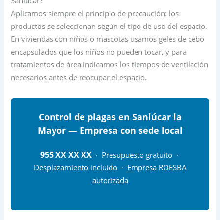
Sanlúcar?
Aplicamos siempre el principio de precaución: los
productos se seleccionan según el tipo de uso del espacio.
En viviendas con niños o mascotas usamos geles de cebo
encapsulados que los niños no pueden tocar, y para
tratamientos de área indicamos los tiempos de ventilación
necesarios antes de reocupar el espacio.
Control de plagas en Sanlúcar la
Mayor — Empresa con sede local
955 XX XX XX
· Presupuesto gratuito ·
Desplazamiento incluido · Empresa ROESBA
autorizada