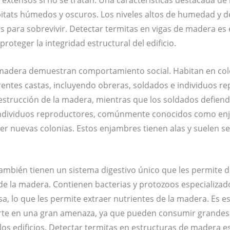
xtensos si no se tratan. Una características destacada de
bitats húmedos y oscuros. Los niveles altos de humedad y 
s para sobrevivir. Detectar termitas en vigas de madera es 
roteger la integridad estructural del edificio.
 madera demuestran comportamiento social. Habitan en col
rentes castas, incluyendo obreras, soldados e individuos r
estrucción de la madera, mientras que los soldados defiend
individuos reproductores, comúnmente conocidos como en
er nuevas colonias. Estos enjambres tienen alas y suelen se
ambién tienen un sistema digestivo único que les permite 
e la madera. Contienen bacterias y protozoos especializado
osa, lo que les permite extraer nutrientes de la madera. Es e
erte en una gran amenaza, ya que pueden consumir grandes
e los edificios. Detectar termitas en estructuras de madera 