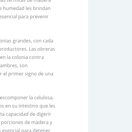
 las termitas de madera
de humedad les brindan
esencial para prevenir
onias grandes, con cada
eproductores. Las obreras
en la colonia contra
jambres, son
r el primer signo de una
descomponer la celulosa,
s en su intestino que les
sta capacidad de digerir
 porciones de madera y
es esencial para detener