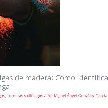
igas de madera: Cómo identifica
laga
gas
,
Termitas y xilófagos
/ Por
Miguel Ángel González García