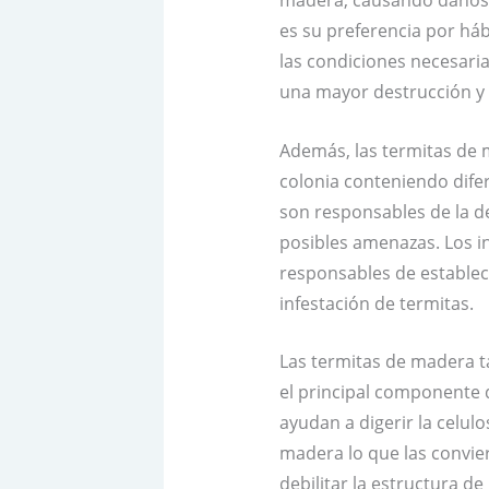
madera, causando daños e
es su preferencia por há
las condiciones necesaria
una mayor destrucción y p
Además, las termitas de
colonia conteniendo dife
son responsables de la d
posibles amenazas. Los 
responsables de establec
infestación de termitas.
Las termitas de madera t
el principal componente d
ayudan a digerir la celul
madera lo que las convi
debilitar la estructura d