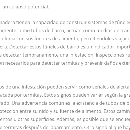
 un colapso potencial.
madera tienen la capacidad de construir sistemas de túnele
nmente como tubos de barro, actúan como medios de trans
 colonia con sus fuentes de alimento, permitiéndoles viaja
dera. Detectar estos túneles de barro es un indicador impor
a detectar tempranamente una infestación. Inspecciones r
n necesarios para detectar termitas y prevenir daños exte
s de una infestación pueden servir como señales de alerta
acada por termitas. Estos signos pueden variar según la gra
crado. Una advertencia común es la existencia de tubos de b
otección entre su nido y su fuente de alimento. Estos cami
ientos u otras superficies. Además, es posible que se encue
e termitas después del apareamiento. Otro signo al que hay