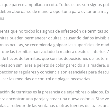
 que parece ampollada o rota. Todos estos son signos pot
y deben abordarse de manera oportuna para evitar una mayo
ia.
enta que no todos los signos de infestación de termitas son 
rmitas pueden permanecer ocultas, causando daños invisibl
lonias ocultas, se recomienda golpear las superficies de ma
r que las termitas han vaciado la madera desde el interior
de heces de termitas, que son las deposiciones de las term
ones son similares a pellets de color parecido a la madera, 
specciones regulares y conciencia son esenciales para desc
plicar las medidas de control de plagas necesarias.
tación de termitas es la presencia de enjambres o alados. E
ra encontrar una pareja y crear una nueva colonia. Si se v
alas alrededor de las ventanas u otras fuentes de luz, es un