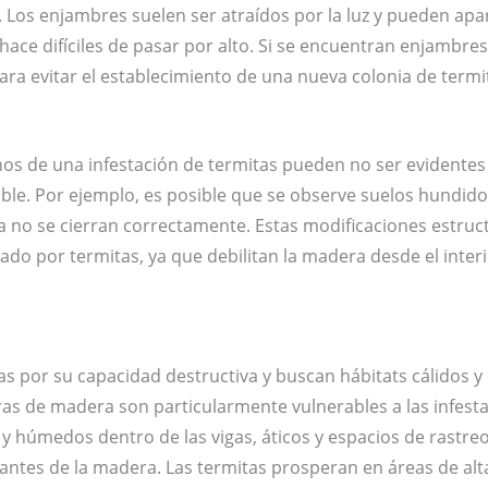
. Los enjambres suelen ser atraídos por la luz y pueden a
hace difíciles de pasar por alto. Si se encuentran enjambres 
ra evitar el establecimiento de una nueva colonia de termit
gnos de una infestación de termitas pueden no ser evidentes
le. Por ejemplo, es posible que se observe suelos hundid
a no se cierran correctamente. Estas modificaciones estruc
do por termitas, ya que debilitan la madera desde el inter
as por su capacidad destructiva y buscan hábitats cálidos
ras de madera son particularmente vulnerables a las infesta
y húmedos dentro de las vigas, áticos y espacios de rastreo
tantes de la madera. Las termitas prosperan en áreas de a