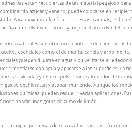
adhesivas están recubiertas de un material pegajoso para a
a combinando azúcar y veneno, puede colocarse en recipien
stada. Para maximizar la eficacia de estas trampas, es bene
 actúa como disuasor natural y mejora el atractivo del cebo
pelentes naturales son otra forma potente de eliminar las h
ceites esenciales como el de menta, canela y árbol del té, e
enciales pueden diluirse en agua y pulverizarse alrededor d
uede mezclarse con agua y aplicarse a las superficies. La t
meas fosilizadas y debe espolvorearse alrededor de la zona 
ormigas se deshidratan y acaban muriendo. Aunque los repel
luciones químicas, pueden requerir varias aplicaciones. P
ficioso añadir unas gotas de zumo de limón.
nar hormigas pequeñas de tu casa, las trampas ofrecen una s