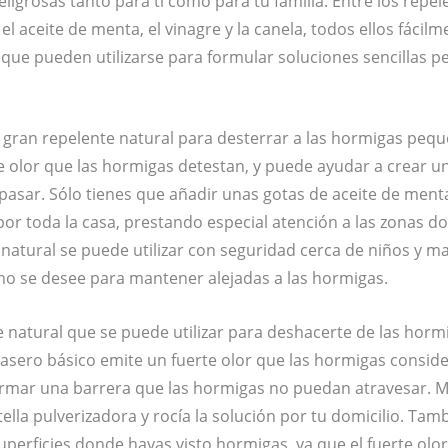
ligrosas tanto para ti como para tu familia. Entre los repe
l aceite de menta, el vinagre y la canela, todos ellos fácilm
que pueden utilizarse para formular soluciones sencillas pe
 gran repelente natural para desterrar a las hormigas pequ
te olor que las hormigas detestan, y puede ayudar a crear u
asar. Sólo tienes que añadir unas gotas de aceite de ment
 por toda la casa, prestando especial atención a las zonas d
natural se puede utilizar con seguridad cerca de niños y m
o se desee para mantener alejadas a las hormigas.
 natural que se puede utilizar para deshacerte de las horm
casero básico emite un fuerte olor que las hormigas consid
mar una barrera que las hormigas no puedan atravesar. Me
ella pulverizadora y rocía la solución por tu domicilio. Tamb
uperficies donde hayas visto hormigas, ya que el fuerte olor