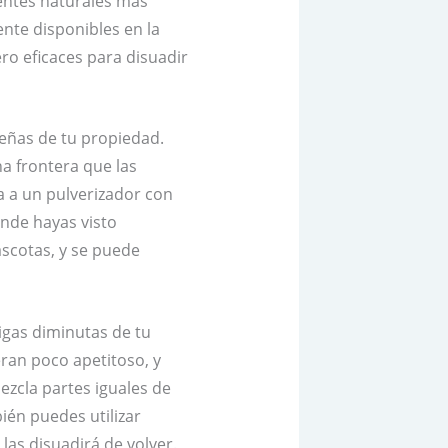
lentes naturales más
ente disponibles en la
ro eficaces para disuadir
eñas de tu propiedad.
na frontera que las
a a un pulverizador con
onde hayas visto
ascotas, y se puede
igas diminutas de tu
eran poco apetitoso, y
zcla partes iguales de
ién puedes utilizar
 las disuadirá de volver.