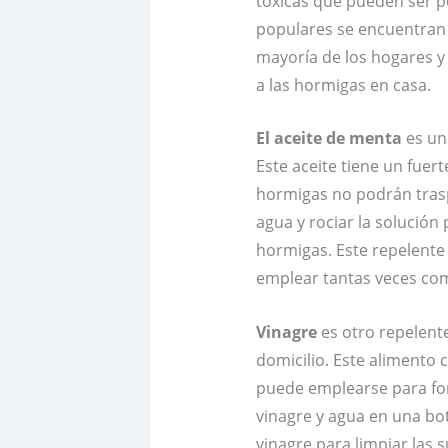
tóxicas que pueden ser pe
populares se encuentran e
mayoría de los hogares y 
a las hormigas en casa.
El aceite de menta
es un
Este aceite tiene un fuer
hormigas no podrán trasp
agua y rociar la solución
hormigas. Este repelente 
emplear tantas veces com
Vinagre
es otro repelente
domicilio. Este alimento 
puede emplearse para for
vinagre y agua en una bot
vinagre para limpiar las s