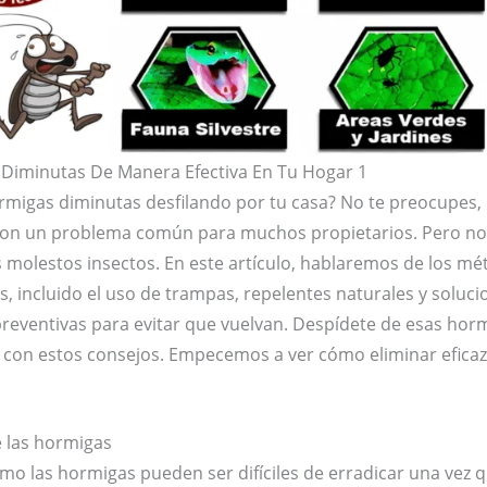
Diminutas De Manera Efectiva En Tu Hogar 1
rmigas diminutas desfilando por tu casa? No te preocupes, n
son un problema común para muchos propietarios. Pero no
os molestos insectos. En este artículo, hablaremos de los 
s, incluido el uso de trampas, repelentes naturales y soluc
reventivas para evitar que vuelvan. Despídete de esas ho
s con estos consejos. Empecemos a ver cómo eliminar efica
e las hormigas
mo las hormigas pueden ser difíciles de erradicar una vez q