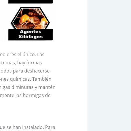
o eres el único. Las
 temas, hay formas
métodos para deshacerse
iones químicas. También
rmigas diminutas y mantén
zmente las hormigas de
ue se han instalado. Para