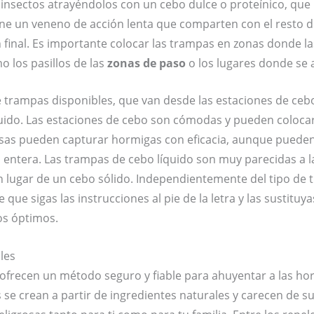
insectos atrayéndolos con un cebo dulce o proteínico, que l
ene un veneno de acción lenta que comparten con el resto de
 final. Es importante colocar las trampas en zonas donde l
o los pasillos de las
zonas de paso
o los lugares donde se
 trampas disponibles, que van desde las estaciones de ceb
quido. Las estaciones de cebo son cómodas y pueden coloca
sas pueden capturar hormigas con eficacia, aunque pueden 
a entera. Las trampas de cebo líquido son muy parecidas a l
en lugar de un cebo sólido. Independientemente del tipo de 
 que sigas las instrucciones al pie de la letra y las sustitu
os óptimos.
les
 ofrecen un método seguro y fiable para ahuyentar a las ho
 se crean a partir de ingredientes naturales y carecen de s