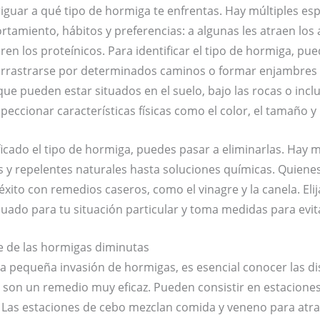
riguar a qué tipo de hormiga te enfrentas. Hay múltiples es
tamiento, hábitos y preferencias: a algunas les atraen los 
en los proteínicos. Para identificar el tipo de hormiga, pued
rastrarse por determinados caminos o formar enjambres c
que pueden estar situados en el suelo, bajo las rocas o incl
eccionar características físicas como el color, el tamaño y 
ficado el tipo de hormiga, puedes pasar a eliminarlas. Hay
s y repelentes naturales hasta soluciones químicas. Quie
xito con remedios caseros, como el vinagre y la canela. Elij
ado para tu situación particular y toma medidas para evita
 de las hormigas diminutas
a pequeña invasión de hormigas, es esencial conocer las di
s son un remedio muy eficaz. Pueden consistir en estacione
. Las estaciones de cebo mezclan comida y veneno para atra