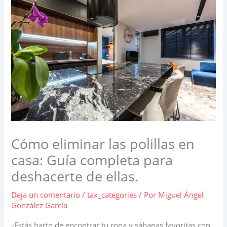
Cómo eliminar las polillas en
casa: Guía completa para
deshacerte de ellas.
Deja un comentario
/
tax_categories
/ Por
Miguel Ángel
González García
¿Estás harto de encontrar tu ropa y sábanas favoritas con