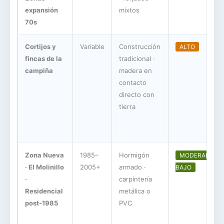
expansión
mixtos
70s
Cortijos y
Variable
Construcción
ALTO
fincas de la
tradicional ·
campiña
madera en
contacto
directo con
tierra
Zona Nueva
1985–
Hormigón
MODERADO-
· El Molinillo
2005+
armado ·
BAJO
·
carpintería
Residencial
metálica o
post-1985
PVC