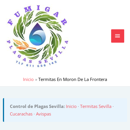
Ir
MEN
al
contenido
PRIN
Inicio
Termitas En Moron De La Frontera
Control de Plagas Sevilla:
Inicio
·
Termitas Sevilla
·
Cucarachas
·
Avispas