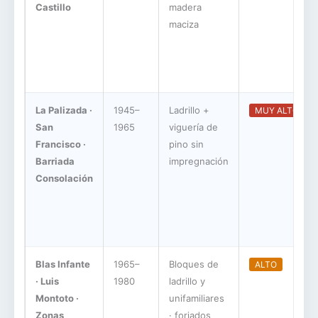
Castillo
madera
maciza
La Palizada ·
1945–
Ladrillo +
MUY ALTO
San
1965
viguería de
Francisco ·
pino sin
Barriada
impregnación
Consolación
Blas Infante
1965–
Bloques de
ALTO
· Luis
1980
ladrillo y
Montoto ·
unifamiliares
Zonas
· forjados