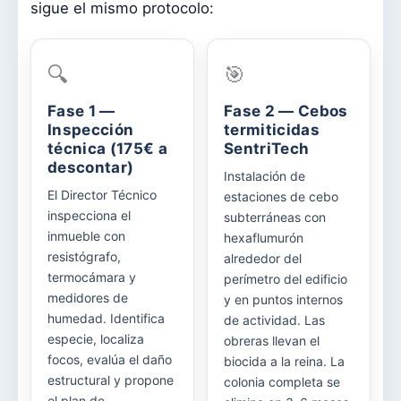
sigue el mismo protocolo:
🔍
🎯
Fase 1 —
Fase 2 — Cebos
Inspección
termiticidas
técnica (175€ a
SentriTech
descontar)
Instalación de
El Director Técnico
estaciones de cebo
inspecciona el
subterráneas con
inmueble con
hexaflumurón
resistógrafo,
alrededor del
termocámara y
perímetro del edificio
medidores de
y en puntos internos
humedad. Identifica
de actividad. Las
especie, localiza
obreras llevan el
focos, evalúa el daño
biocida a la reina. La
estructural y propone
colonia completa se
el plan de