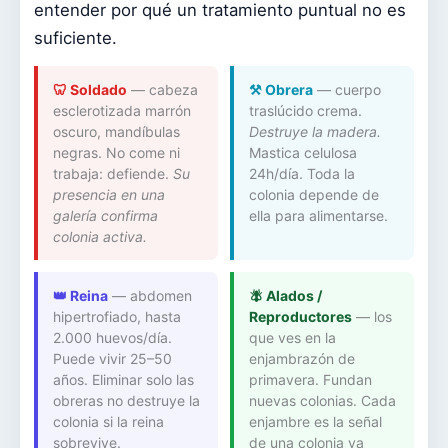
entender por qué un tratamiento puntual no es
suficiente.
🦷 Soldado
— cabeza
⚒️ Obrera
— cuerpo
esclerotizada marrón
traslúcido crema.
oscuro, mandíbulas
Destruye la madera.
negras. No come ni
Mastica celulosa
trabaja: defiende.
Su
24h/día. Toda la
presencia en una
colonia depende de
galería confirma
ella para alimentarse.
colonia activa.
👑 Reina
— abdomen
🪰 Alados /
hipertrofiado, hasta
Reproductores
— los
2.000 huevos/día.
que ves en la
Puede vivir 25–50
enjambrazón de
años. Eliminar solo las
primavera. Fundan
obreras no destruye la
nuevas colonias. Cada
colonia si la reina
enjambre es la señal
sobrevive.
de una colonia ya