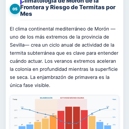
Climatología de Morón de la
Frontera y Riesgo de Termitas por
05
Mes
El clima continental mediterráneo de Morón —
uno de los más extremos de la provincia de
Sevilla— crea un ciclo anual de actividad de la
termita subterránea que es clave para entender
cuándo actuar. Los veranos extremos aceleran
la colonia en profundidad mientras la superficie
se seca. La enjambrazón de primavera es la
única fase visible.
ENJAMBRAZÓN
ACTIVIDAD MÁXIMA COLONIA
Temp.
Hum.
31°
31°
74%
72%
27°
75%
26°
30°C
21°
20°
17°
50%
20°C
13°
13°
28%
10°
9°
8°
25%
10°C