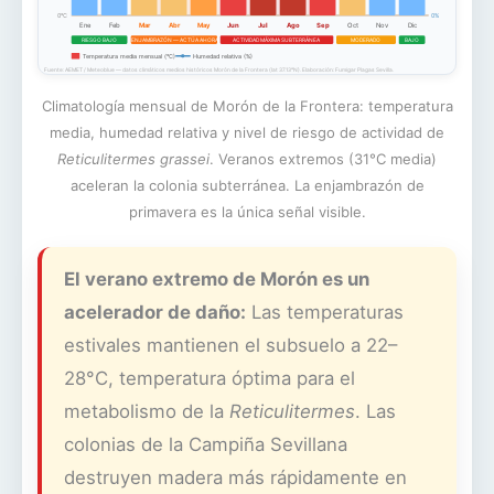
0°C
0%
Ene
Feb
Mar
Abr
May
Jun
Jul
Ago
Sep
Oct
Nov
Dic
RIESGO BAJO
ENJAMBRAZÓN — ACTÚA AHORA
ACTIVIDAD MÁXIMA SUBTERRÁNEA
MODERADO
BAJO
Temperatura media mensual (°C)
Humedad relativa (%)
Fuente: AEMET / Meteoblue — datos climáticos medios históricos Morón de la Frontera (lat 37.13°N). Elaboración: Fumigar Plagas Sevilla.
Climatología mensual de Morón de la Frontera: temperatura
media, humedad relativa y nivel de riesgo de actividad de
Reticulitermes grassei
. Veranos extremos (31°C media)
aceleran la colonia subterránea. La enjambrazón de
primavera es la única señal visible.
El verano extremo de Morón es un
acelerador de daño:
Las temperaturas
estivales mantienen el subsuelo a 22–
28°C, temperatura óptima para el
metabolismo de la
Reticulitermes
. Las
colonias de la Campiña Sevillana
destruyen madera más rápidamente en