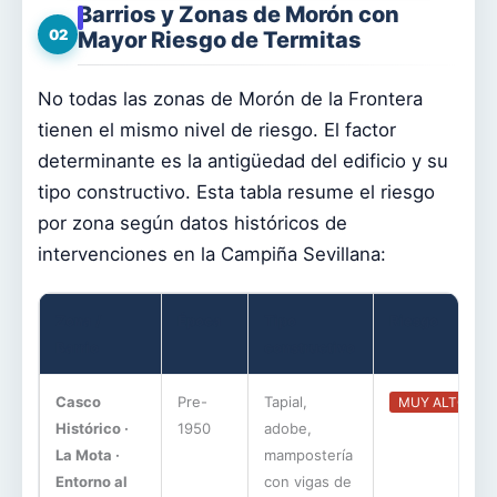
Barrios y Zonas de Morón con
02
Mayor Riesgo de Termitas
No todas las zonas de Morón de la Frontera
tienen el mismo nivel de riesgo. El factor
determinante es la antigüedad del edificio y su
tipo constructivo. Esta tabla resume el riesgo
por zona según datos históricos de
intervenciones en la Campiña Sevillana:
Zona /
Época
Tipo
Riesgo
Barrio
constructivo
Casco
Pre-
Tapial,
MUY ALTO
Histórico ·
1950
adobe,
La Mota ·
mampostería
Entorno al
con vigas de