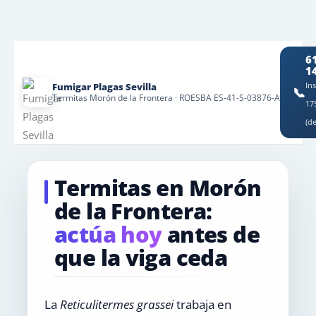
6
1
Fumigar Plagas Sevilla
In
📞
Termitas Morón de la Frontera · ROESBA ES-41-S-03876-A
17
(d
Termitas en Morón
de la Frontera:
actúa hoy
antes de
que la viga ceda
La
Reticulitermes grassei
trabaja en