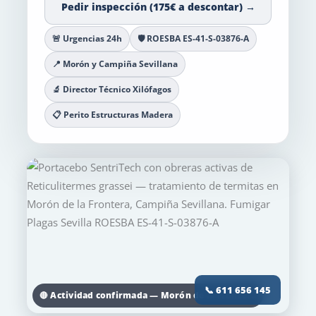
Pedir inspección (175€ a descontar) →
🚨 Urgencias 24h
🛡️ ROESBA ES-41-S-03876-A
📍 Morón y Campiña Sevillana
🔬 Director Técnico Xilófagos
📋 Perito Estructuras Madera
📞 611 656 145
🔴 Actividad confirmada — Morón de la Frontera