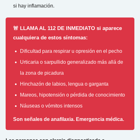
si hay inflamación.
🚨 LLAMA AL 112 DE INMEDIATO si aparece
cualquiera de estos síntomas:
Dificultad para respirar u opresión en el pecho
Urticaria o sarpullido generalizado más allá de
la zona de picadura
Hinchazón de labios, lengua o garganta
Mareos, hipotensión o pérdida de conocimiento
Náuseas o vómitos intensos
Son señales de anafilaxia. Emergencia médica.