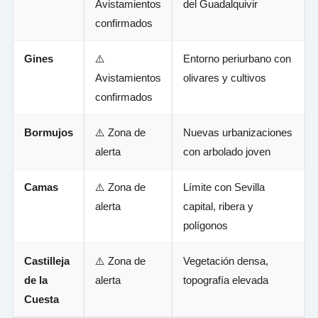
Avistamientos
del Guadalquivir
confirmados
Gines
⚠️
Entorno periurbano con
Avistamientos
olivares y cultivos
confirmados
Bormujos
⚠️ Zona de
Nuevas urbanizaciones
alerta
con arbolado joven
Camas
⚠️ Zona de
Límite con Sevilla
alerta
capital, ribera y
polígonos
Castilleja
⚠️ Zona de
Vegetación densa,
de la
alerta
topografía elevada
Cuesta