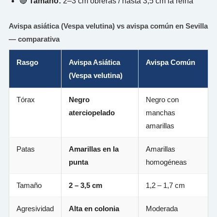
🔴
Tamaño:
2–3 cm obreras / hasta 3,5 cm la reina
Avispa asiática (Vespa velutina) vs avispa común en Sevilla
— comparativa
Rasgo
Avispa Asiática
Avispa Común
(Vespa velutina)
Tórax
Negro
Negro con
aterciopelado
manchas
amarillas
Patas
Amarillas en la
Amarillas
punta
homogéneas
Tamaño
2 – 3,5 cm
1,2 – 1,7 cm
Agresividad
Alta en colonia
Moderada