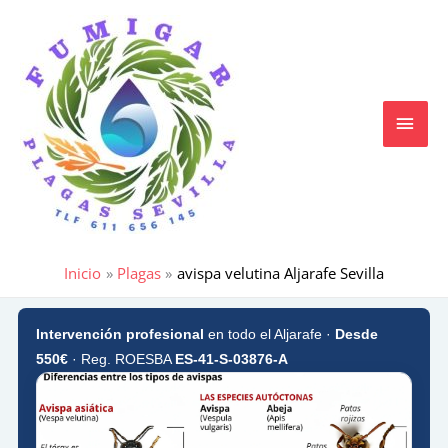
Ir
MEN
al
contenido
PRIN
Inicio
Plagas
avispa velutina Aljarafe Sevilla
Intervención profesional
en todo el Aljarafe ·
Desde
550€
· Reg. ROESBA
ES-41-S-03876-A