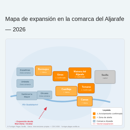
Mapa de expansión en la comarca del Aljarafe
— 2026
Bormujos
Espartinas
Mairena del
⚡ Alerta
Zona comarca
Aljarafe
Gines
Sevilla
⚠ Confirmado
⚠ Confirmado
capital
Umbrete
Zona comarca
Tomares
Castilleja
⚠ Confirmado
⚡ Alerta
Olivares
Sanlúcar la
Zona comarca
Mayor
Camas
⚡ Alerta
Río Guadalquivir
Leyenda
⚠ Avistamiento confirmado
⚡ Zona de alerta
Comarca Aljarafe
↑ Expansión desde
Marchena / Arahal
Vector expansión
© Fumigar Plagas Sevilla · Datos: intervenciones propias + CSIC-EBD · fumigar-plagas-sevilla.es