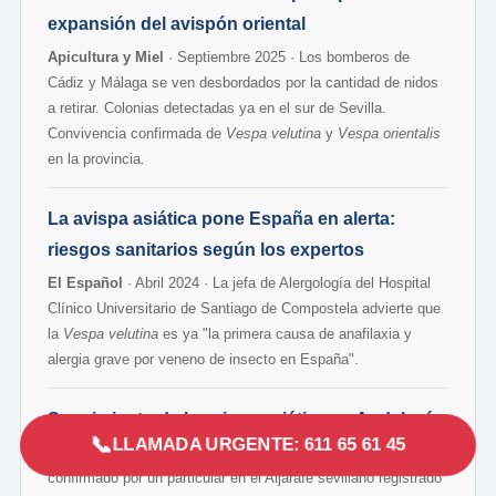
expansión del avispón oriental
Apicultura y Miel
· Septiembre 2025 · Los bomberos de
Cádiz y Málaga se ven desbordados por la cantidad de nidos
a retirar. Colonias detectadas ya en el sur de Sevilla.
Convivencia confirmada de
Vespa velutina
y
Vespa orientalis
en la provincia.
La avispa asiática pone España en alerta:
riesgos sanitarios según los expertos
El Español
· Abril 2024 · La jefa de Alergología del Hospital
Clínico Universitario de Santiago de Compostela advierte que
la
Vespa velutina
es ya "la primera causa de anafilaxia y
alergia grave por veneno de insecto en España".
Seguimiento de la avispa asiática en Andalucía
📞
LLAMADA URGENTE: 611 65 61 45
AvispaAsiatica.org
· Seguimiento actualizado · Avistamiento
confirmado por un particular en el Aljarafe sevillano registrado