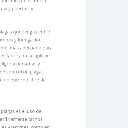
taciones en el futuro.
nas y puertas, y
plagas que tengas entre
rampas y fumigación.
gir el más adecuado para
l fabricante al aplicar
ligro a personas y
de control de plagas,
de un entorno libre de
plagas es el uso de
pecíficamente bichos
ues y jardines, como en