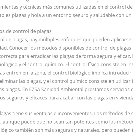
ramientas y técnicas más comunes utilizadas en el control d
ables plagas y hola a un entorno seguro y saludable con un c
pos de control de plagas
rol de plagas, hay múltiples enfoques que pueden aplicarse
dad. Conocer los métodos disponibles de control de plagas 
correcta para erradicar las plagas de forma segura y eficaz. 
 biológico y el control químico. El control físico consiste en 
as entren en la zona, el control biológico implica introduc
liminar las plagas, y el control químico consiste en utilizar
 las plagas. En EZSA Sanidad Ambiental prestamos servicios
os seguros y eficaces para acabar con las plagas en viviendas
lagas tiene sus ventajas e inconvenientes. Los métodos de c
s, aunque puede que no sean tan potentes como los método
iológico también son más seguras y naturales, pero pueden