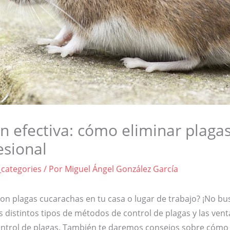
n efectiva: cómo eliminar plaga
esional
_categories
/ Por
Miguel Ángel González García
con plagas cucarachas en tu casa o lugar de trabajo? ¡No b
s distintos tipos de métodos de control de plagas y las vent
control de plagas. También te daremos consejos sobre cóm