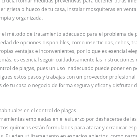
 crucial tomar medidas preventivas para detener otras infes
uier grieta o hueco de tu casa, instalar mosquiteras en venta
mpia y organizada.
gir el método de tratamiento adecuado para el problema de 
edad de opciones disponibles, como insecticidas, cebos, t
opias ventajas e inconvenientes, por lo que es esencial ele
emás, es esencial seguir cuidadosamente las instrucciones de
ntrol de plagas, pues un uso inadecuado puede poner en pe
igues estos pasos y trabajas con un proveedor profesional 
s de tu casa o negocio de forma segura y eficaz y disfrutar 
abituales en el control de plagas
erramientas empleadas en el esfuerzo por deshacerse de las 
uctos químicos están formulados para atacar y erradicar es
 Pueden utilizarse tanto en espacios abiertos, como parq