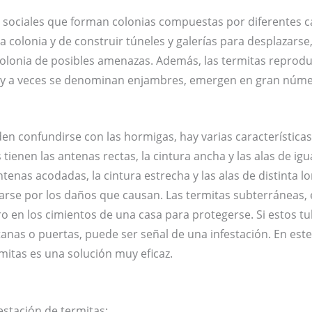
s sociales que forman colonias compuestas por diferentes c
a colonia y de construir túneles y galerías para desplazarse
colonia de posibles amenazas. Además, las termitas reprod
as y a veces se denominan enjambres, emergen en gran núm
en confundirse con las hormigas, hay varias característic
s tienen las antenas rectas, la cintura ancha y las alas de ig
ntenas acodadas, la cintura estrecha y las alas de distinta l
carse por los daños que causan. Las termitas subterráneas,
o en los cimientos de una casa para protegerse. Si estos t
nas o puertas, puede ser señal de una infestación. En este 
rmitas es una solución muy eficaz.
estación de termitas: