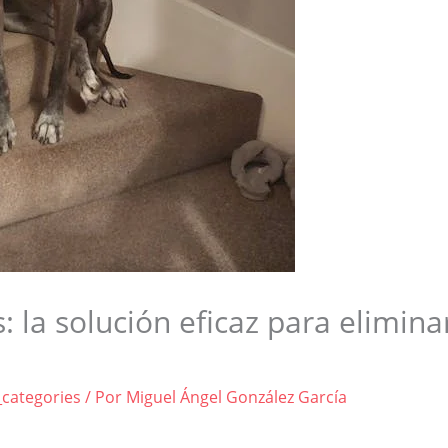
: la solución eficaz para elimina
_categories
/ Por
Miguel Ángel González García