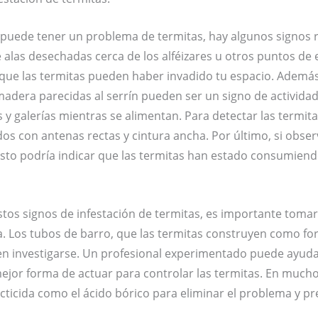
 puede tener un problema de termitas, hay algunos signos
 alas desechadas cerca de los alféizares u otros puntos de
que las termitas pueden haber invadido tu espacio. Ademá
adera parecidas al serrín pueden ser un signo de actividad 
 y galerías mientras se alimentan. Para detectar las termitas 
dos con antenas rectas y cintura ancha. Por último, si obs
 esto podría indicar que las termitas han estado consumien
stos signos de infestación de termitas, es importante tom
a. Los tubos de barro, que las termitas construyen como fo
n investigarse. Un profesional experimentado puede ayudart
mejor forma de actuar para controlar las termitas. En much
ecticida como el ácido bórico para eliminar el problema y pr