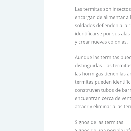
Las termitas son insecto
encargan de alimentar a l
soldados defienden a la 
identificarse por sus al
y crear nuevas colonias.
Aunque las termitas pued
distinguirlas. Las termita
las hormigas tienen las a
termitas pueden identifi
construyen tubos de barr
encuentran cerca de venta
atraer y eliminar a las te
Signos de las termitas
Signos de una posible inf