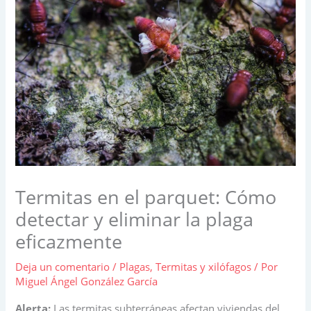
Termitas en el parquet: Cómo
detectar y eliminar la plaga
eficazmente
Deja un comentario
/
Plagas
,
Termitas y xilófagos
/ Por
Miguel Ángel González García
Alerta:
Las termitas subterráneas afectan viviendas del