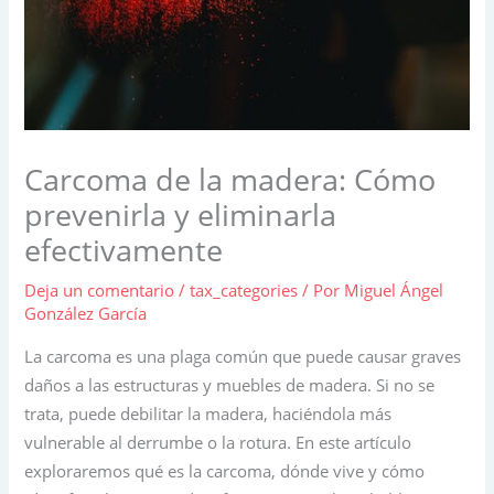
Carcoma de la madera: Cómo
prevenirla y eliminarla
efectivamente
Deja un comentario
/
tax_categories
/ Por
Miguel Ángel
González García
La carcoma es una plaga común que puede causar graves
daños a las estructuras y muebles de madera. Si no se
trata, puede debilitar la madera, haciéndola más
vulnerable al derrumbe o la rotura. En este artículo
exploraremos qué es la carcoma, dónde vive y cómo